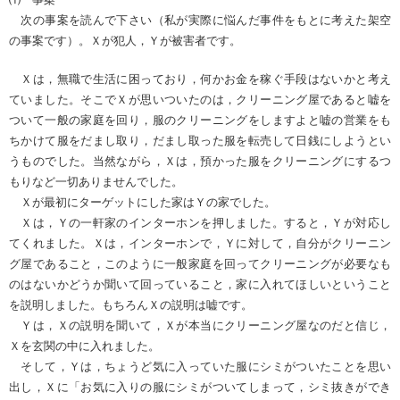
次の事案を読んで下さい（私が実際に悩んだ事件をもとに考えた架空
の事案です）。Ｘが犯人，Ｙが被害者です。
Ｘは，無職で生活に困っており，何かお金を稼ぐ手段はないかと考え
ていました。そこでＸが思いついたのは，クリーニング屋であると嘘を
ついて一般の家庭を回り，服のクリーニングをしますよと嘘の営業をも
ちかけて服をだまし取り，だまし取った服を転売して日銭にしようとい
うものでした。当然ながら，Ｘは，預かった服をクリーニングにするつ
もりなど一切ありませんでした。
Ｘが最初にターゲットにした家はＹの家でした。
Ｘは，Ｙの一軒家のインターホンを押しました。すると，Ｙが対応し
てくれました。Ｘは，インターホンで，Ｙに対して，自分がクリーニン
グ屋であること，このように一般家庭を回ってクリーニングが必要なも
のはないかどうか聞いて回っていること，家に入れてほしいということ
を説明しました。もちろんＸの説明は嘘です。
Ｙは，Ｘの説明を聞いて，Ｘが本当にクリーニング屋なのだと信じ，
Ｘを玄関の中に入れました。
そして，Ｙは，ちょうど気に入っていた服にシミがついたことを思い
出し，Ｘに「お気に入りの服にシミがついてしまって，シミ抜きができ