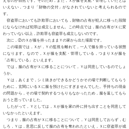
えるのが自然です。そのため，まだ，Ｘが服を支配・管理していたとは
いえない，つまり「財物の交付」がなされていないと考えられるので
す。
窃盗罪においても詐欺罪においても，財物の占有が犯人に移った段階
にならなければ犯罪は成立しません。この時点では，服の占有がＸに変
わっていない以上，詐欺罪も窃盗罪も成立しないのです。
次に，②のＸが服を持ったままＹの家から出た場面です。
この場面では，Ｘが，Ｙの監視を離れて，一人で服を持っている状態
になります。なので，Ｘが服を支配・管理している，つまりＸが服を
「占有している」といえます。
では，服の占有がＸに移ることについて，Ｙは同意しているのでしょ
うか。
Ｙは，あくまで，シミ抜きができるかどうかその場で判断してもらう
ために，玄関にいるＸに服を預けたにすぎませんでした。手持ちの現金
の問題から，その場で契約するつもりもなかったため，服を返してもら
おうと思っていました。
したがって，Ｙとしては，Ｘが服を家の外に持ち出すことを同意して
いなかったといえます。
つまり，服の占有がＸに移ることについて，Ｙは同意しておらず，む
しろ，Ｙは，意思に反して服の占有を奪われたといえ，Ｘに窃盗罪が成