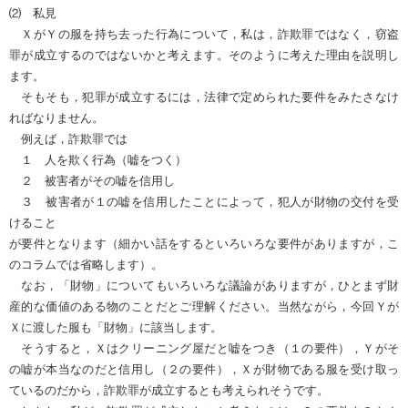
⑵ 私見
ＸがＹの服を持ち去った行為について，私は，詐欺罪ではなく，窃盗
罪が成立するのではないかと考えます。そのように考えた理由を説明し
ます。
そもそも，犯罪が成立するには，法律で定められた要件をみたさなけ
ればなりません。
例えば，詐欺罪では
１ 人を欺く行為（嘘をつく）
２ 被害者がその嘘を信用し
３ 被害者が１の嘘を信用したことによって，犯人が財物の交付を受
けること
が要件となります（細かい話をするといろいろな要件がありますが，こ
のコラムでは省略します）。
なお，「財物」についてもいろいろな議論がありますが，ひとまず財
産的な価値のある物のことだとご理解ください。当然ながら，今回Ｙが
Ｘに渡した服も「財物」に該当します。
そうすると，Ｘはクリーニング屋だと嘘をつき（１の要件），Ｙがそ
の嘘が本当なのだと信用し（２の要件），Ｘが財物である服を受け取っ
ているのだから，詐欺罪が成立するとも考えられそうです。