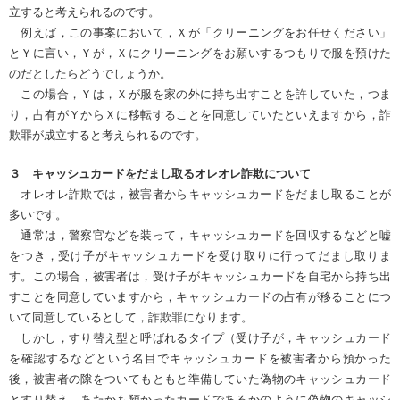
立すると考えられるのです。
例えば，この事案において，Ｘが「クリーニングをお任せください」
とＹに言い，Ｙが，Ｘにクリーニングをお願いするつもりで服を預けた
のだとしたらどうでしょうか。
この場合，Ｙは，Ｘが服を家の外に持ち出すことを許していた，つま
り，占有がＹからＸに移転することを同意していたといえますから，詐
欺罪が成立すると考えられるのです。
３ キャッシュカードをだまし取るオレオレ詐欺について
オレオレ詐欺では，被害者からキャッシュカードをだまし取ることが
多いです。
通常は，警察官などを装って，キャッシュカードを回収するなどと嘘
をつき，受け子がキャッシュカードを受け取りに行ってだまし取りま
す。この場合，被害者は，受け子がキャッシュカードを自宅から持ち出
すことを同意していますから，キャッシュカードの占有が移ることにつ
いて同意しているとして，詐欺罪になります。
しかし，すり替え型と呼ばれるタイプ（受け子が，キャッシュカード
を確認するなどという名目でキャッシュカードを被害者から預かった
後，被害者の隙をついてもともと準備していた偽物のキャッシュカード
とすり替え，あたかも預かったカードであるかのように偽物のキャッシ