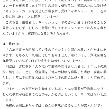
ュカードを被害者に返す犯行）の場合，被害者は，確認のために受け子
にキャッシュカードを見せたに過ぎず，受け子がキャッシュカードを家
の外に持ち出すことに同意していません。
この場合，被害者は，キャッシュカードの占有が受け子に移ることを
同意しておらず，むしろ，意思に反してキャッシュカードの占有を奪わ
れていますから，窃盗罪になると考えられます。
４ 終わりに
「六法全書を丸暗記しているのですか？」と聞かれることがたまにあ
ります。もちろん，丸暗記はしておりません。逆にいうと，六法全書を
丸暗記していれば，何でも解決するわけではありません。
刑法は，詐欺罪を「人を欺いて財物を交付させた者は、十年以下の懲
役に処する。」とし，窃盗罪を「他人の財物を窃取した者は、窃盗の罪
とし、十年以下の懲役又は五十万円以下の罰金に処する。」と定めてい
ます。
ですが，この文言だけを覚えていれば，どんな事案が詐欺罪になり，
どんな事案が窃盗罪になるのか分かるのかというと，そうではないと思
います。
法律の適用にあたっては，条文の解釈が必要なことがほとんどです。