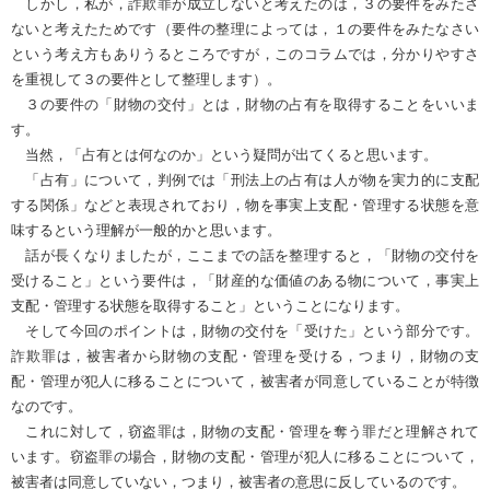
しかし，私が，詐欺罪が成立しないと考えたのは，３の要件をみたさ
ないと考えたためです（要件の整理によっては，１の要件をみたなさい
という考え方もありうるところですが，このコラムでは，分かりやすさ
を重視して３の要件として整理します）。
３の要件の「財物の交付」とは，財物の占有を取得することをいいま
す。
当然，「占有とは何なのか」という疑問が出てくると思います。
「占有」について，判例では「刑法上の占有は人が物を実力的に支配
する関係」などと表現されており，物を事実上支配・管理する状態を意
味するという理解が一般的かと思います。
話が長くなりましたが，ここまでの話を整理すると，「財物の交付を
受けること」という要件は，「財産的な価値のある物について，事実上
支配・管理する状態を取得すること」ということになります。
そして今回のポイントは，財物の交付を「受けた」という部分です。
詐欺罪は，被害者から財物の支配・管理を受ける，つまり，財物の支
配・管理が犯人に移ることについて，被害者が同意していることが特徴
なのです。
これに対して，窃盗罪は，財物の支配・管理を奪う罪だと理解されて
います。窃盗罪の場合，財物の支配・管理が犯人に移ることについて，
被害者は同意していない，つまり，被害者の意思に反しているのです。