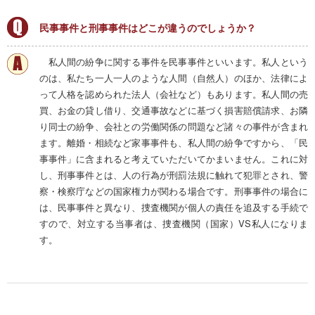
民事事件と刑事事件はどこが違うのでしょうか？
私人間の紛争に関する事件を民事事件といいます。私人という
のは、私たち一人一人のような人間（自然人）のほか、法律によ
って人格を認められた法人（会社など）もあります。私人間の売
買、お金の貸し借り、交通事故などに基づく損害賠償請求、お隣
り同士の紛争、会社との労働関係の問題など諸々の事件が含まれ
ます。離婚・相続など家事事件も、私人間の紛争ですから、「民
事事件」に含まれると考えていただいてかまいません。これに対
し、刑事事件とは、人の行為が刑罰法規に触れて犯罪とされ、警
察・検察庁などの国家権力が関わる場合です。刑事事件の場合に
は、民事事件と異なり、捜査機関が個人の責任を追及する手続で
すので、対立する当事者は、捜査機関（国家）VS私人になりま
す。