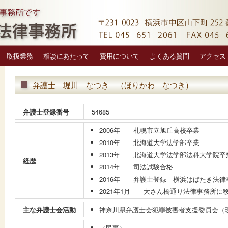
取扱業務
相談にあたって
費用について
よくある質問
アクセス
弁護士 堀川 なつき （ほりかわ なつき）
弁護士登録番号
54685
2006年 札幌市立旭丘高校卒業
2010年 北海道大学法学部卒業
2013年 北海道大学法学部法科大学院卒
経歴
2014年 司法試験合格
2016年 弁護士登録 横浜はばたき法律
2021年1月 大さん橋通り法律事務所に
主な弁護士会活動
神奈川県弁護士会犯罪被害者支援委員会（
（民事）