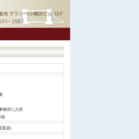
業
事務所に入所
移籍
現委員）