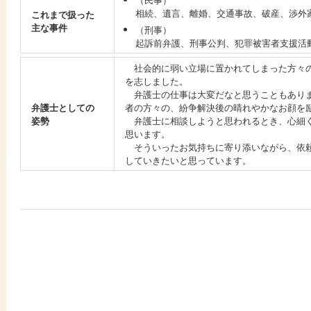
相続、遺言、離婚、交通事故、破産、渉外
これまで扱った
主な事件
（刑事）
起訴前弁護、刑事公判、犯罪被害者支援活
社会的に弱い立場に置かれてしまった方々の
を志しました。
弁護士の仕事は大変だなと思うこともありま
弁護士としての
者の方々の、紛争解決後の晴れやかなお顔を
姿勢
弁護士に相談しようと思われるとき、心細く
思います。
そういったお気持ちに寄り添いながら、依頼
していきたいと思っています。