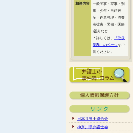
相談内容
一般民事・家事・刑
事・少年・自己破
産・任意整理・消費
者被害・労働・医療
過誤 など
＊詳しくは、
『取扱
業務』のページ
をご
覧ください。
日本弁護士連合会
神奈川県弁護士会