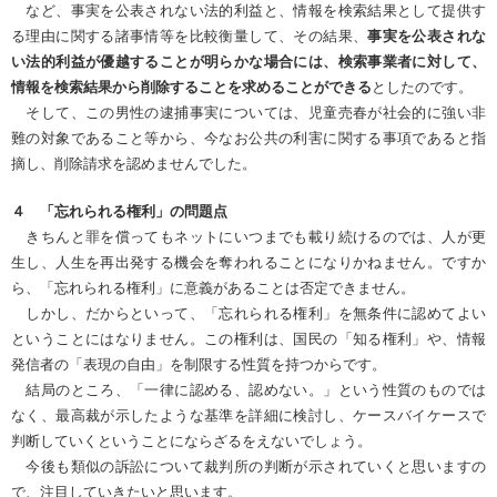
など、事実を公表されない法的利益と、情報を検索結果として提供す
る理由に関する諸事情等を比較衡量して、その結果、
事実を公表されな
い法的利益が優越することが明らかな場合には、検索事業者に対して、
情報を検索結果から削除することを求めることができる
としたのです。
そして、この男性の逮捕事実については、児童売春が社会的に強い非
難の対象であること等から、今なお公共の利害に関する事項であると指
摘し、削除請求を認めませんでした。
４ 「忘れられる権利」の問題点
きちんと罪を償ってもネットにいつまでも載り続けるのでは、人が更
生し、人生を再出発する機会を奪われることになりかねません。ですか
ら、「忘れられる権利」に意義があることは否定できません。
しかし、だからといって、「忘れられる権利」を無条件に認めてよい
ということにはなりません。この権利は、国民の「知る権利」や、情報
発信者の「表現の自由」を制限する性質を持つからです。
結局のところ、「一律に認める、認めない。」という性質のものでは
なく、最高裁が示したような基準を詳細に検討し、ケースバイケースで
判断していくということにならざるをえないでしょう。
今後も類似の訴訟について裁判所の判断が示されていくと思いますの
で、注目していきたいと思います。