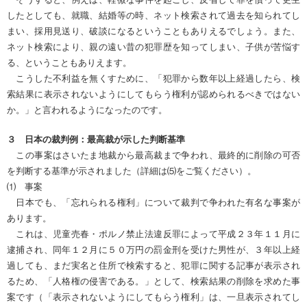
したとしても、就職、結婚等の時、ネット検索されて過去を知られてし
まい、採用見送り、破談になるということもありえるでしょう。また、
ネット検索により、親の遠い昔の犯罪歴を知ってしまい、子供が苦悩す
る、ということもありえます。
こうした不利益を無くすために、「犯罪から数年以上経過したら、検
索結果に表示されないようにしてもらう権利が認められるべきではない
か。」と言われるようになったのです。
３ 日本の裁判例：最高裁が示した判断基準
この事案はさいたま地裁から最高裁まで争われ、最終的に削除の可否
を判断する基準が示されました（詳細は⑸をご覧ください）。
⑴ 事案
日本でも、「忘れられる権利」について裁判で争われた有名な事案が
あります。
これは、児童売春・ポルノ禁止法違反罪によって平成２３年１１月に
逮捕され、同年１２月に５０万円の罰金刑を受けた男性が、３年以上経
過しても、まだ実名と住所で検索すると、犯罪に関する記事が表示され
るため、「人格権の侵害である。」として、検索結果の削除を求めた事
案です（「表示されないようにしてもらう権利」は、一旦表示されてし