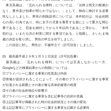
東京高裁は、「忘れられる権利」については、「法律上明文の根拠が
なく、要件及び効果が明らかではない。」として、独自に検討する必要
性なしとしました。男性の削除請求については、本件犯行は、社会的関
心の高い行為であり、特に女子の児童を養育する親にとって重大な関心
事であること、罰金を納付してから５年以内であること等から、「本件
犯行は、いまだ公共の利害に関する事項である」と指摘し、さいたま地
裁の決定を取り消し、男性の申立を却下しました。
この決定に対し、男性が、不服申立て（許可抗告）しました。
⑸ 最高裁平成２９年１月３１日決定（許可抗告審）
最高裁は、「忘れられる権利」については言及しなかった一方、
Googleなどの検索結果からの削除については、
①プライバシーに属する事実の性質及び内容
②情報が提供されることによって、その者のプライバシーに属する事実
が伝達される範囲とその者が被る具体的被害の程度
③その者の社会的地位や影響力
④プライバシーに属する事実を含む記事等の目的や意義
⑤上記記事等が掲載された時の社会的状況とその後の変化
⑥上記記事等にプライバシーに属する事実を記載する必要性