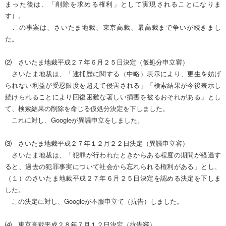
まった後は、「削除を求める権利」として実現されることになりま
す）。
この事案は、さいたま地裁、東京高裁、最高裁まで争いが続きまし
た。
⑵ さいたま地裁平成２７年６月２５日決定（仮処分申立審）
さいたま地裁は、「逮捕歴に関する（中略）表示により、更生を妨げ
られない利益が受忍限度を超えて侵害される」「検索結果が今後表示し
続けられることにより回復困難な著しい損害を被るおそれがある」とし
て、検索結果の削除を命じる仮処分決定を下しました。
これに対し、Googleが異議申立をしました。
⑶ さいたま地裁平成２７年１２月２２日決定（異議申立審）
さいたま地裁は、「犯罪が行われたときからある程度の期間が経過す
ると、過去の犯罪事実について社会から忘れられる権利がある」とし、
（１）のさいたま地裁平成２７年６月２５日決定を認める決定を下しま
した。
この決定に対し、Googleが不服申立て（抗告）しました。
⑷ 東京高裁平成２８年７月１２日決定（抗告審）