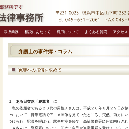
取扱業務
相談にあたって
費用について
よくある質問
アクセス
弁護士の事件簿・コラム
冤罪への賠償を求めて
１ ある日突然「犯罪者」に
私の依頼者である２０代の男性Ａさんは、平成２０年６月２９日夕刻
上において、携帯電話でアニメ画像を見ていたところ、突然、前方にい
つけられ、駅員を呼ばれ、駅事務室を経て、高輪警察署に任意同行され
Ａさんは、警察署において、初めて自己が盗撮嫌疑を受けていること