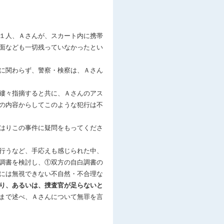
１人、Ａさんが、スカート内に携帯
面なども一切残っていなかったとい
に関わらず、警察・検察は、Ａさん
縷々指摘すると共に、Ａさんのアス
の内容からしてこのような犯行は不
はりこの事件に疑問をもってくださ
行うなど、手応えも感じられた中、
調書を検討し、①双方の自白調書の
には無視できない不自然・不合理な
り、あるいは、捜査官が足らないと
まで述べ、Ａさんについて無罪を言