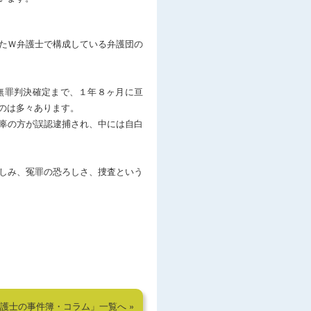
たＷ弁護士で構成している弁護団の
無罪判決確定まで、１年８ヶ月に亘
のは多々あります。
辜の方が誤認逮捕され、中には自白
しみ、冤罪の恐ろしさ、捜査という
護士の事件簿・コラム」一覧へ »