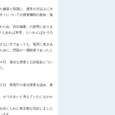
た嫌疑と取調に、通常の方以上に大
方々についての捜査機関の無知・無
わらぬ「自白偏重」の姿勢にありま
さえあれば有罪」といわんばかりの
さない方であっても、冤罪に巻き込
ために、問題が一層顕著であったと
４日、違法な捜査と公訴提起につい
た。
２日、警視庁の違法捜査を認め、東
、かつ大きいと考えていたにもかか
を命じられた東京都も控訴しました
います。