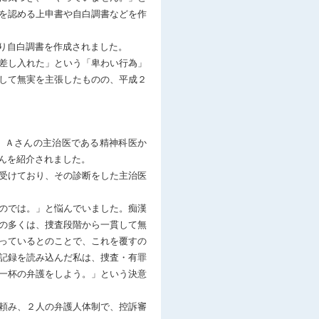
を認める上申書や自白調書などを作
り自白調書を作成されました。
差し入れた」という「卑わい行為」
して無実を主張したものの、平成２
、Ａさんの主治医である精神科医か
んを紹介されました。
受けており、その診断をした主治医
のでは。」と悩んでいました。痴漢
の多くは、捜査段階から一貫して無
っているとのことで、これを覆すの
記録を読み込んだ私は、捜査・有罪
一杯の弁護をしよう。」という決意
頼み、２人の弁護人体制で、控訴審