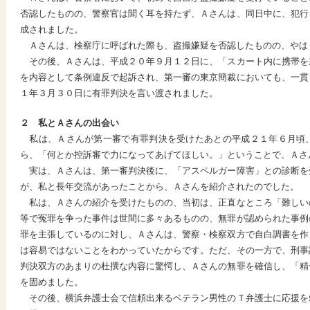
否認したものの、警察官は聞く耳を持たず、Ａさんは、同日中に、犯行
成されました。
Ａさんは、検察庁に呼ばれた際も、盗撮嫌疑を否認したものの、やは
その後、Ａさんは、平成２０年９月１２日に、「スカート内に携帯を
を内容として条例違反で起訴され、第一審の東京簡裁においても、一貫
１年３月３０日に有罪判決を言い渡されました。
２ 私とＡさんの出会い
私は、Ａさんが第一審で有罪判決を受けたあとの平成２１年６月頃
ら、「何とか控訴審で力になってあげてほしい。」ということで、Ａさ
実は、Ａさんは、第一審判決後に、「アスペルガー障害」との診断を
が、私と長年交流があったことから、Ａさんを紹介されたのでした。
私は、Ａさんの紹介を受けたものの、当初は、正直なところ「難しい
等で冤罪を争った事件は世間に多々あるものの、無罪が認められた事例
罪を主張しているのに対し、Ａさんは、警察・検察双方で自白調書を作
は容易ではないことをわかっていたからです。ただ、その一方で、刑事
判決双方のあまりの杜撰な内容に驚愕し、Ａさんの無罪を確信し、「精
を固めました。
その後、横浜弁護士会で信頼出来るベテラン男性のＴ弁護士に応援を