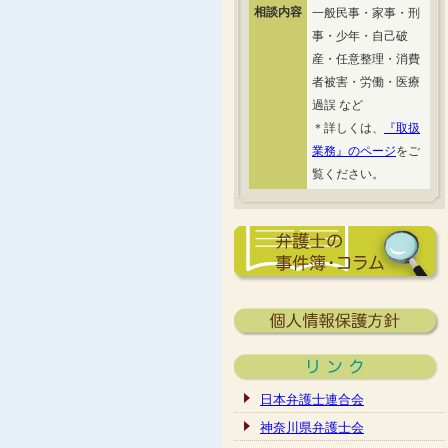
相談内容
一般民事・家事・刑
事・少年・自己破
産・任意整理・消費
者被害・労働・医療
過誤 など
＊詳しくは、
『取扱
業務』のページ
をご
覧ください。
日本弁護士連合会
神奈川県弁護士会