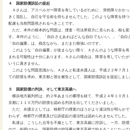
４ 国家賠償訴訟の提起
Ａさんは、アスペルガー障害を有しているがために、突然降りかかっ
きく混乱し、自己を守る術を持ちませんでした。このような障害を持つ
配慮も当然問題視されるべきことです。
ただ、本件の根本的な問題は、捜査・司法界双方に見られる、相も変
す。本件のように、「自白さえあればどんな自白でもいい。」「自白
「自白偏重」は、残念ながら、まだまだ根強いのです。
このような「自白偏重」が改まらない限り、Ａさんのような障害を有
まれる可能性は十分にあります。Ａさんの場合は、障害を有していたが
いうに過ぎません。
このような問題意識から、Ａさんと私達弁護人は、平成２２年７月１
ての賠償を求め、東京都と国を被告として、国家賠償訴訟を提起しまし
５ 国家賠償の判決、そして東京高裁へ
横浜地方裁判所は、約２年あまりの審理を経て、平成２４年１０月１
京都に１１０万円の賠償を認める判決を出してくださいました。
ただ、弁護士としては、検察庁の捜査のほうがより違法性が明らかで
わらず、検察庁の捜査及び公訴提起の違法性は認められませんでした。
私達は、こうした点等を不服として、東京高裁に控訴し、一方、賠償
ので、年明けから、国家賠償の控訴審が東京高裁で始まることになって