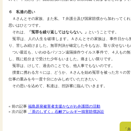
６ 私達の思い
Ａさんとその家族、また私、Ｔ弁護士及び国家賠償から加わってくれ
思いはひとつです。
それは、
「冤罪を繰り返してはならない。」
ということです。
冤罪は、人の人生を破壊します。Ａさんとその家族は、事件日から
り、苦しみ続けました。無罪判決が確定した今もなお、取り戻せないも
つい最近も、いわゆるパソコン遠隔操作ウイルス事件で、４人もの無
し、既に処分まで受けた少年もいました。痛ましい限りです。
冤罪は、けして、過去のことでも、他人事でもないのです。
捜査に携わる方々には、どうか、Ａさんを始め冤罪を被った方々の苦
仕事の重みを今一度十分にかみしめていただきたい。
その思いを込めて、私達は、控訴審に臨んでいきます。
« 前の記事
福島原発被害者支援かながわ弁護団の活動
» 次の記事
「茶のしずく」石鹸アレルギー損害賠償訴訟
「弁