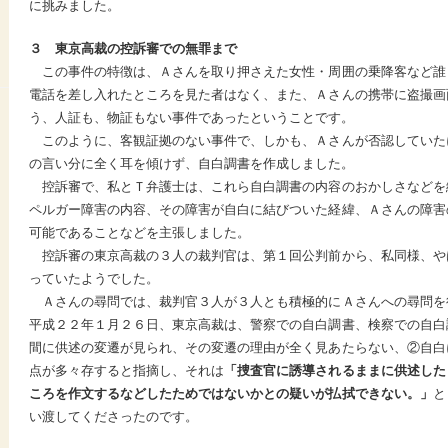
に挑みました。
３ 東京高裁の控訴審での無罪まで
この事件の特徴は、Ａさんを取り押さえた女性・周囲の乗降客など誰
電話を差し入れたところを見た者はなく、また、Ａさんの携帯に盗撮画
う、人証も、物証もない事件であったということです。
このように、客観証拠のない事件で、しかも、Ａさんが否認していた
の言い分に全く耳を傾けず、自白調書を作成しました。
控訴審で、私とＴ弁護士は、これら自白調書の内容のおかしさなどを
ペルガー障害の内容、その障害が自白に結びついた経緯、Ａさんの障害
可能であることなどを主張しました。
控訴審の東京高裁の３人の裁判官は、第１回公判前から、私同様、や
っていたようでした。
Ａさんの尋問では、裁判官３人が３人とも積極的にＡさんへの尋問を
平成２２年１月２６日、東京高裁は、警察での自白調書、検察での自白
間に供述の変遷が見られ、その変遷の理由が全く見あたらない、②自白
点が多々存すると指摘し、それは
「捜査官に誘導されるままに供述した
ころを作文するなどしたためではないかとの疑いが払拭できない。」
と
い渡してくださったのです。